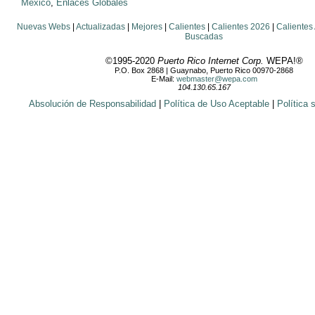
México
,
Enlaces Globales
Nuevas Webs
|
Actualizadas
|
Mejores
|
Calientes
|
Calientes 2026
|
Calientes
Buscadas
©1995-2020
Puerto Rico Internet Corp.
WEPA!®
P.O. Box 2868 | Guaynabo, Puerto Rico 00970-2868
E-Mail:
webmaster@wepa.com
104.130.65.167
Absolución de Responsabilidad
|
Política de Uso Aceptable
|
Política 