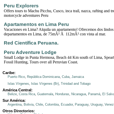
Peru Explorers
Offers tours to Machu Picchu, Cusco, inca trail, nazca, rafting and t
motorcycle adventures Peru
Apartamentos en Lima Peru
Vacaciones en Lima? Alquila un apartamento! Ofrecemos dos lindos 
departamentos en Lima, de 75mÂ² Ã 112mÂ² con vista al mar.
Red Científica Peruana.
Peru Adventure Lodge
Small Lodge in Punta Hermosa, Beach 44 Km south of Lima, Spearfi
Fossil Hunting, Tours over all Peruvian Coast.
Caribe:
Puerto Rico
,
República Dominicana
,
Cuba
,
Jamaica
Islas Vírgenes
,
Islas Vírgenes (Br)
,
Trinidad and Tobago
América Central:
Belize
,
Costa Rica
,
Guatemala
,
Honduras
,
Nicaragua
,
Panamá
,
El Salv
Sur América:
Argentina
,
Bolivia
,
Chile
,
Colombia
,
Ecuador
,
Paraguay
,
Uruguay
,
Venez
Otros Directorios: