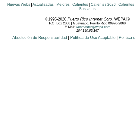
Nuevas Webs
|
Actualizadas
|
Mejores
|
Calientes
|
Calientes 2026
|
Calientes
Buscadas
©1995-2020
Puerto Rico Internet Corp.
WEPA!®
P.O. Box 2868 | Guaynabo, Puerto Rico 00970-2868
E-Mail:
webmaster@wepa.com
104.130.65.167
Absolución de Responsabilidad
|
Política de Uso Aceptable
|
Política 