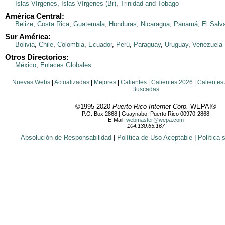
Islas Vírgenes
,
Islas Vírgenes (Br)
,
Trinidad and Tobago
América Central:
Belize
,
Costa Rica
,
Guatemala
,
Honduras
,
Nicaragua
,
Panamá
,
El Salv
Sur América:
Bolivia
,
Chile
,
Colombia
,
Ecuador
,
Perú
,
Paraguay
,
Uruguay
,
Venezuela
Otros Directorios:
México
,
Enlaces Globales
Nuevas Webs
|
Actualizadas
|
Mejores
|
Calientes
|
Calientes 2026
|
Calientes
Buscadas
©1995-2020
Puerto Rico Internet Corp.
WEPA!®
P.O. Box 2868 | Guaynabo, Puerto Rico 00970-2868
E-Mail:
webmaster@wepa.com
104.130.65.167
Absolución de Responsabilidad
|
Política de Uso Aceptable
|
Política 