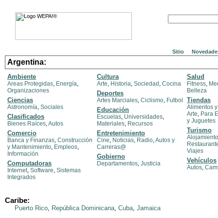
Sitio
Novedade
Argentina:
Ambiente
Cultura
Salud
Areas Protegidas
,
Energía
,
Arte
,
Historia
,
Sociedad
,
Cocina
Fitness
,
Med
Organizaciones
Belleza
Deportes
Ciencias
Tiendas
Artes Marciales
,
Ciclismo
,
Futbol
Astronomía
,
Sociales
Alimentos 
Educación
Arte
,
Para E
Clasificados
Escuelas
,
Universidades
,
y Juguetes
Bienes Raíces
,
Autos
Materiales
,
Recursos
Turismo
Comercio
Entretenimiento
Alojamient
Banca y Finanzas
,
Construcción
Cine
,
Noticias
,
Radio
,
Autos y
Restaurant
y Mantenimiento
,
Empleos
,
Carreras@
Viajes
Información
Gobierno
Vehículos
Computadoras
Departamentos
,
Justicia
Autos
,
Cam
Internet
,
Software
,
Sistemas
Integrados
Caribe:
Puerto Rico
,
República Dominicana
,
Cuba
,
Jamaica