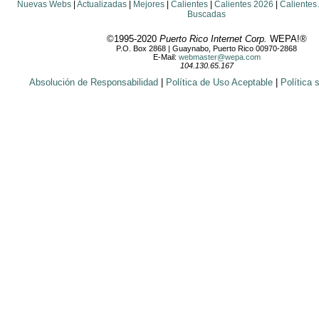
Nuevas Webs
|
Actualizadas
|
Mejores
|
Calientes
|
Calientes 2026
|
Calientes
Buscadas
©1995-2020
Puerto Rico Internet Corp.
WEPA!®
P.O. Box 2868 | Guaynabo, Puerto Rico 00970-2868
E-Mail:
webmaster@wepa.com
104.130.65.167
Absolución de Responsabilidad
|
Política de Uso Aceptable
|
Política 