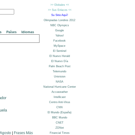
s
Países
Idiomas
ador
uela
 Agosto
|
Frases Más