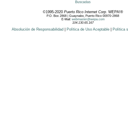
Buscadas
©1995-2020
Puerto Rico Internet Corp.
WEPA!®
P.O. Box 2868 | Guaynabo, Puerto Rico 00970-2868
E-Mail:
webmaster@wepa.com
104.130.65.167
Absolución de Responsabilidad
|
Política de Uso Aceptable
|
Política 