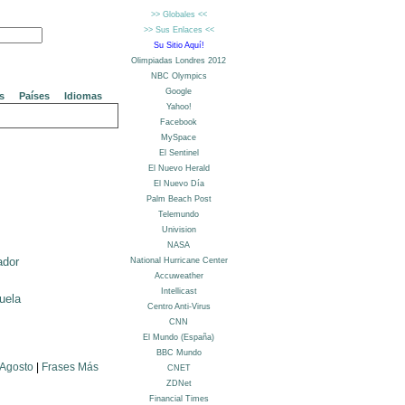
s
Países
Idiomas
ador
uela
 Agosto
|
Frases Más