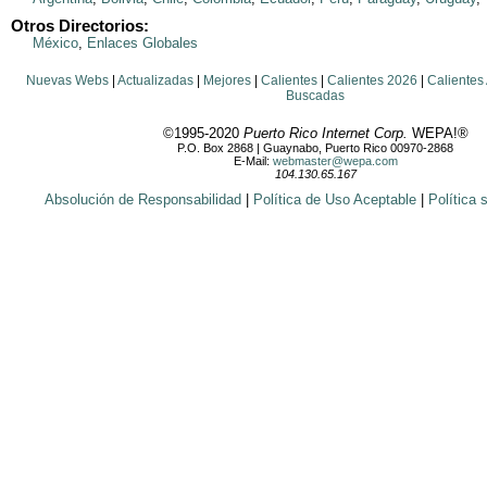
Otros Directorios:
México
,
Enlaces Globales
Nuevas Webs
|
Actualizadas
|
Mejores
|
Calientes
|
Calientes 2026
|
Calientes
Buscadas
©1995-2020
Puerto Rico Internet Corp.
WEPA!®
P.O. Box 2868 | Guaynabo, Puerto Rico 00970-2868
E-Mail:
webmaster@wepa.com
104.130.65.167
Absolución de Responsabilidad
|
Política de Uso Aceptable
|
Política 