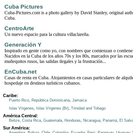
Cuba Pictures
Cuba-Pictures.com is a photo gallery by David Stanley, original aut
Cuba.
CentroArte
Un nuevo espacio para la cultura villaclareña.
Generación Y
Inspirado en gente como yo, con nombres que comienzan o contiene
Nacidos en la Cuba de los años 70s y los 80s, marcados por las escue
muñequitos rusos, las salidas ilegales y la frustración...
EnCuba.net
Casas de renta en Cuba. Alojamientos en casas particulares de alquil
hospedaje en destinos turísticos cubanos.
Caribe:
Puerto Rico
,
República Dominicana
,
Jamaica
Islas Vírgenes
,
Islas Vírgenes (Br)
,
Trinidad and Tobago
América Central:
Belize
,
Costa Rica
,
Guatemala
,
Honduras
,
Nicaragua
,
Panamá
,
El Salv
Sur América:
Argentina
,
Bolivia
,
Chile
,
Colombia
,
Ecuador
,
Perú
,
Paraguay
,
Uruguay
,