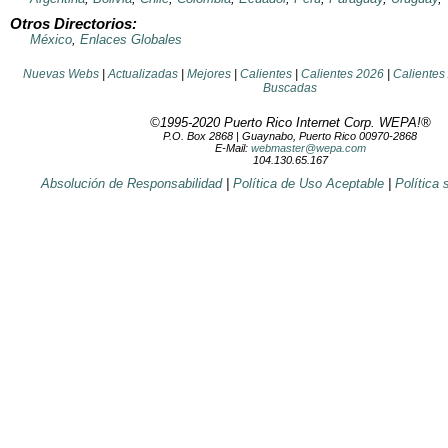
Otros Directorios:
México
,
Enlaces Globales
Nuevas Webs
|
Actualizadas
|
Mejores
|
Calientes
|
Calientes 2026
|
Calientes
Buscadas
©1995-2020
Puerto Rico Internet Corp.
WEPA!®
P.O. Box 2868 | Guaynabo, Puerto Rico 00970-2868
E-Mail:
webmaster@wepa.com
104.130.65.167
Absolución de Responsabilidad
|
Política de Uso Aceptable
|
Política 