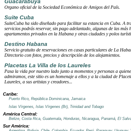
Guacarabuya
Organo oficial de la
Sociedad Económica de Amigos del País
.
Suite Cuba
SuiteCuba ha sido diseñado para facilitar su estancia en Cuba. A tr
servicios podrás reservar, sin pago adelantado, algunas de las más
apartamentos privados en la Habana y otras ciudades y polos turísti
Destino Habana
Servicio gratuito de reservaciones en casas particulares de La Hab
Directorio con fotos, precios y descripción de los alojamientos.
Placetas
La Villa de los Laureles
Pasa la vida por nuestro lado junto a momentos y personas a quien
admiramos, este sitio es un homenaje a ellos y a la ciudad de Placeta
Laureles, a sus artistas y creadores...
Caribe:
Puerto Rico
,
República Dominicana
,
Jamaica
Islas Vírgenes
,
Islas Vírgenes (Br)
,
Trinidad and Tobago
América Central:
Belize
,
Costa Rica
,
Guatemala
,
Honduras
,
Nicaragua
,
Panamá
,
El Salv
Sur América:
Argentina
,
Bolivia
,
Chile
,
Colombia
,
Ecuador
,
Perú
,
Paraguay
,
Uruguay
,