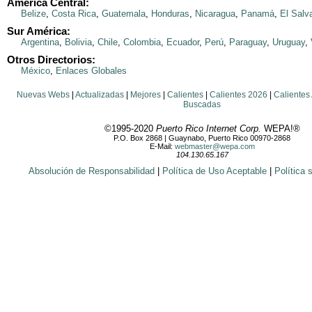
América Central:
Belize
,
Costa Rica
,
Guatemala
,
Honduras
,
Nicaragua
,
Panamá
,
El Salv
Sur América:
Argentina
,
Bolivia
,
Chile
,
Colombia
,
Ecuador
,
Perú
,
Paraguay
,
Uruguay
,
Otros Directorios:
México
,
Enlaces Globales
Nuevas Webs
|
Actualizadas
|
Mejores
|
Calientes
|
Calientes 2026
|
Calientes
Buscadas
©1995-2020
Puerto Rico Internet Corp.
WEPA!®
P.O. Box 2868 | Guaynabo, Puerto Rico 00970-2868
E-Mail:
webmaster@wepa.com
104.130.65.167
Absolución de Responsabilidad
|
Política de Uso Aceptable
|
Política 