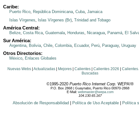
Caribe:
Puerto Rico
,
República Dominicana
,
Cuba
,
Jamaica
Islas Vírgenes
,
Islas Vírgenes (Br)
,
Trinidad and Tobago
América Central:
Belize
,
Costa Rica
,
Guatemala
,
Honduras
,
Nicaragua
,
Panamá
,
El Salv
Sur América:
Argentina
,
Bolivia
,
Chile
,
Colombia
,
Ecuador
,
Perú
,
Paraguay
,
Uruguay
Otros Directorios:
México
,
Enlaces Globales
Nuevas Webs
|
Actualizadas
|
Mejores
|
Calientes
|
Calientes 2026
|
Calientes
Buscadas
©1995-2020
Puerto Rico Internet Corp.
WEPA!®
P.O. Box 2868 | Guaynabo, Puerto Rico 00970-2868
E-Mail:
webmaster@wepa.com
104.130.65.167
Absolución de Responsabilidad
|
Política de Uso Aceptable
|
Política 