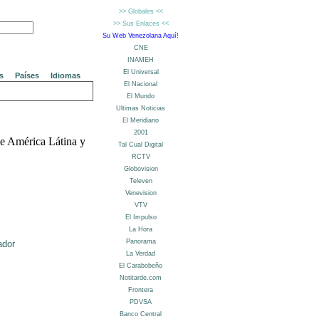
s
Países
Idiomas
de América Látina y
ador