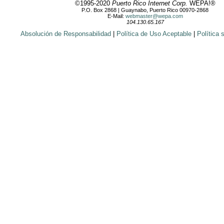
©1995-2020
Puerto Rico Internet Corp.
WEPA!®
P.O. Box 2868 | Guaynabo, Puerto Rico 00970-2868
E-Mail:
webmaster@wepa.com
104.130.65.167
Absolución de Responsabilidad
|
Política de Uso Aceptable
|
Política 