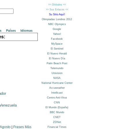
s
Países
Idiomas
es:
ador
Venezuela
 Agosto
|
Frases Más