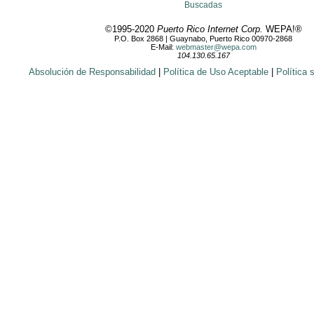
Buscadas
©1995-2020
Puerto Rico Internet Corp.
WEPA!®
P.O. Box 2868 | Guaynabo, Puerto Rico 00970-2868
E-Mail:
webmaster@wepa.com
104.130.65.167
Absolución de Responsabilidad
|
Política de Uso Aceptable
|
Política 