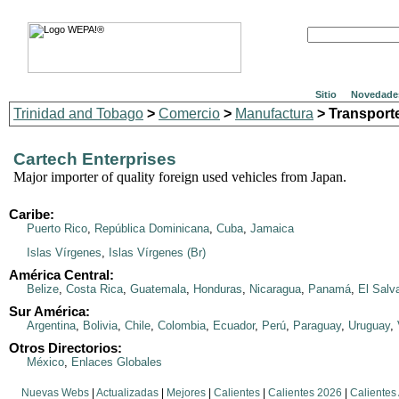
Sitio
Novedade
Trinidad and Tobago
>
Comercio
>
Manufactura
> Transport
Cartech Enterprises
Major importer of quality foreign used vehicles from Japan.
Caribe:
Puerto Rico
,
República Dominicana
,
Cuba
,
Jamaica
Islas Vírgenes
,
Islas Vírgenes (Br)
América Central:
Belize
,
Costa Rica
,
Guatemala
,
Honduras
,
Nicaragua
,
Panamá
,
El Salv
Sur América:
Argentina
,
Bolivia
,
Chile
,
Colombia
,
Ecuador
,
Perú
,
Paraguay
,
Uruguay
,
Otros Directorios:
México
,
Enlaces Globales
Nuevas Webs
|
Actualizadas
|
Mejores
|
Calientes
|
Calientes 2026
|
Calientes