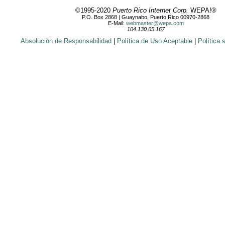
©1995-2020
Puerto Rico Internet Corp.
WEPA!®
P.O. Box 2868 | Guaynabo, Puerto Rico 00970-2868
E-Mail:
webmaster@wepa.com
104.130.65.167
Absolución de Responsabilidad
|
Política de Uso Aceptable
|
Política 