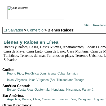
Sitio
Novedade
El Salvador
>
Comercio
> Bienes Raíces:
Bienes y Raíces en Línea
Bienes y Raíces, Casas, Casas Nuevas, Apartamentos, Locales Comer
Casa de Playa, Casa Lago, Casa de Lago, Casa Montaña, Casa de M
Turisticos, Terrenos del mar, Terrenos en playa, Terrenos Urbanos, 
Salvador
Caribe:
Puerto Rico
,
República Dominicana
,
Cuba
,
Jamaica
Islas Vírgenes
,
Islas Vírgenes (Br)
,
Trinidad and Tobago
América Central:
Belize
,
Costa Rica
,
Guatemala
,
Honduras
,
Nicaragua
,
Panamá
Sur América:
Argentina
,
Bolivia
,
Chile
,
Colombia
,
Ecuador
,
Perú
,
Paraguay
,
Uruguay
,
Otros Directorios: