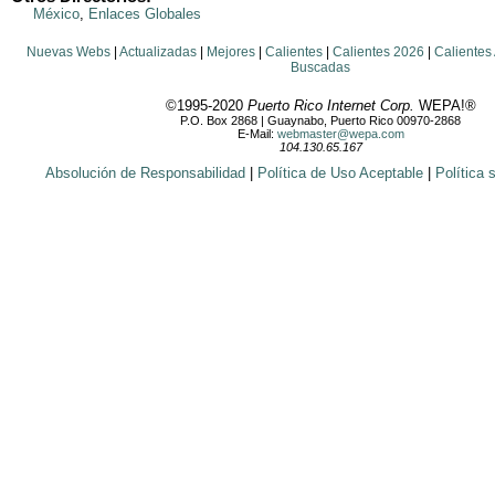
México
,
Enlaces Globales
Nuevas Webs
|
Actualizadas
|
Mejores
|
Calientes
|
Calientes 2026
|
Calientes
Buscadas
©1995-2020
Puerto Rico Internet Corp.
WEPA!®
P.O. Box 2868 | Guaynabo, Puerto Rico 00970-2868
E-Mail:
webmaster@wepa.com
104.130.65.167
Absolución de Responsabilidad
|
Política de Uso Aceptable
|
Política 