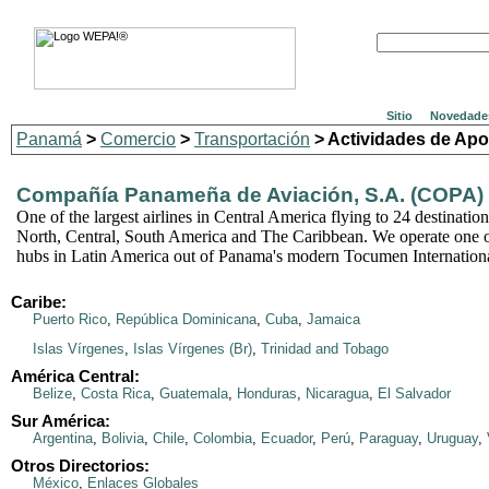
Sitio
Novedade
Panamá
>
Comercio
>
Transportación
> Actividades de Apo
Compañía Panameña de Aviación, S.A. (COPA)
One of the largest airlines in Central America flying to 24 destination
North, Central, South America and The Caribbean. We operate one o
hubs in Latin America out of Panama's modern Tocumen Internationa
Caribe:
Puerto Rico
,
República Dominicana
,
Cuba
,
Jamaica
Islas Vírgenes
,
Islas Vírgenes (Br)
,
Trinidad and Tobago
América Central:
Belize
,
Costa Rica
,
Guatemala
,
Honduras
,
Nicaragua
,
El Salvador
Sur América:
Argentina
,
Bolivia
,
Chile
,
Colombia
,
Ecuador
,
Perú
,
Paraguay
,
Uruguay
,
Otros Directorios:
México
,
Enlaces Globales