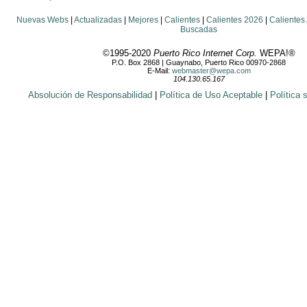
Nuevas Webs
|
Actualizadas
|
Mejores
|
Calientes
|
Calientes 2026
|
Calientes
Buscadas
©1995-2020
Puerto Rico Internet Corp.
WEPA!®
P.O. Box 2868 | Guaynabo, Puerto Rico 00970-2868
E-Mail:
webmaster@wepa.com
104.130.65.167
Absolución de Responsabilidad
|
Política de Uso Aceptable
|
Política 