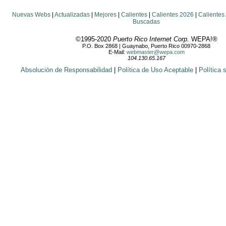
Nuevas Webs
|
Actualizadas
|
Mejores
|
Calientes
|
Calientes 2026
|
Calientes
Buscadas
©1995-2020
Puerto Rico Internet Corp.
WEPA!®
P.O. Box 2868 | Guaynabo, Puerto Rico 00970-2868
E-Mail:
webmaster@wepa.com
104.130.65.167
Absolución de Responsabilidad
|
Política de Uso Aceptable
|
Política 