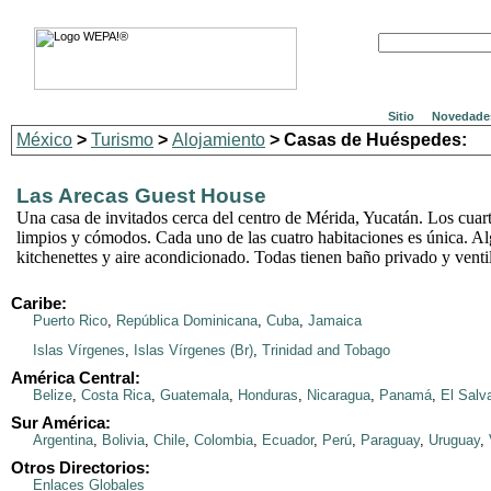
Sitio
Novedade
México
>
Turismo
>
Alojamiento
> Casas de Huéspedes:
Las Arecas Guest House
Una casa de invitados cerca del centro de Mérida, Yucatán. Los cuart
limpios y cómodos. Cada uno de las cuatro habitaciones es única. Al
kitchenettes y aire acondicionado. Todas tienen baño privado y venti
Caribe:
Puerto Rico
,
República Dominicana
,
Cuba
,
Jamaica
Islas Vírgenes
,
Islas Vírgenes (Br)
,
Trinidad and Tobago
América Central:
Belize
,
Costa Rica
,
Guatemala
,
Honduras
,
Nicaragua
,
Panamá
,
El Salv
Sur América:
Argentina
,
Bolivia
,
Chile
,
Colombia
,
Ecuador
,
Perú
,
Paraguay
,
Uruguay
,
Otros Directorios:
Enlaces Globales