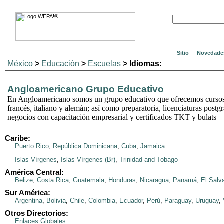
Sitio
Novedade
México
>
Educación
>
Escuelas
> Idiomas:
Angloamericano Grupo Educativo
En Angloamericano somos un grupo educativo que ofrecemos cursos 
francés, italiano y alemán; así como preparatoria, licenciaturas postg
negocios con capacitación empresarial y certificados TKT y bulats
Caribe:
Puerto Rico
,
República Dominicana
,
Cuba
,
Jamaica
Islas Vírgenes
,
Islas Vírgenes (Br)
,
Trinidad and Tobago
América Central:
Belize
,
Costa Rica
,
Guatemala
,
Honduras
,
Nicaragua
,
Panamá
,
El Salv
Sur América:
Argentina
,
Bolivia
,
Chile
,
Colombia
,
Ecuador
,
Perú
,
Paraguay
,
Uruguay
,
Otros Directorios:
Enlaces Globales