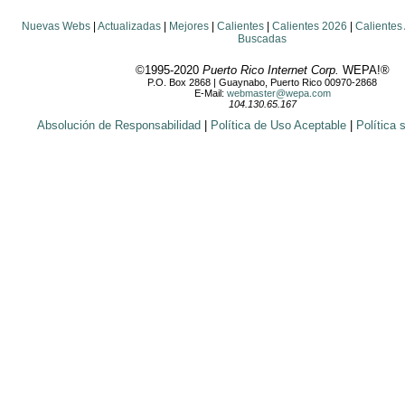
Nuevas Webs
|
Actualizadas
|
Mejores
|
Calientes
|
Calientes 2026
|
Calientes
Buscadas
©1995-2020
Puerto Rico Internet Corp.
WEPA!®
P.O. Box 2868 | Guaynabo, Puerto Rico 00970-2868
E-Mail:
webmaster@wepa.com
104.130.65.167
Absolución de Responsabilidad
|
Política de Uso Aceptable
|
Política 