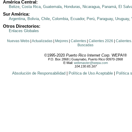
América Central:
Belize
,
Costa Rica
,
Guatemala
,
Honduras
,
Nicaragua
,
Panamá
,
El Salv
Sur América:
Argentina
,
Bolivia
,
Chile
,
Colombia
,
Ecuador
,
Perú
,
Paraguay
,
Uruguay
,
Otros Directorios:
Enlaces Globales
Nuevas Webs
|
Actualizadas
|
Mejores
|
Calientes
|
Calientes 2026
|
Calientes
Buscadas
©1995-2020
Puerto Rico Internet Corp.
WEPA!®
P.O. Box 2868 | Guaynabo, Puerto Rico 00970-2868
E-Mail:
webmaster@wepa.com
104.130.65.167
Absolución de Responsabilidad
|
Política de Uso Aceptable
|
Política 