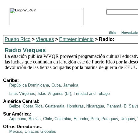
Sitio
Novedade
Puerto Rico
>
Vieques
>
Entretenimiento
> Radio:
Radio Vieques
La estación pública WVQR proveerá programación cultural-educativ
las luchas que continúan en la región este de Puerto Rico por la des
devolución de las tierras ocupadas por la marina de guerra de EEUU
Caribe:
República Dominicana
,
Cuba
,
Jamaica
Islas Vírgenes
,
Islas Vírgenes (Br)
,
Trinidad and Tobago
América Central:
Belize
,
Costa Rica
,
Guatemala
,
Honduras
,
Nicaragua
,
Panamá
,
El Salv
Sur América:
Argentina
,
Bolivia
,
Chile
,
Colombia
,
Ecuador
,
Perú
,
Paraguay
,
Uruguay
,
Otros Directorios:
México
,
Enlaces Globales