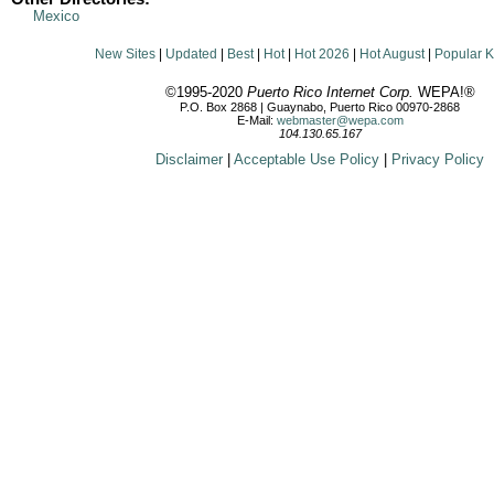
Mexico
New Sites
|
Updated
|
Best
|
Hot
|
Hot 2026
|
Hot August
|
Popular 
©1995-2020
Puerto Rico Internet Corp.
WEPA!®
P.O. Box 2868 | Guaynabo, Puerto Rico 00970-2868
E-Mail:
webmaster@wepa.com
104.130.65.167
Disclaimer
|
Acceptable Use Policy
|
Privacy Policy