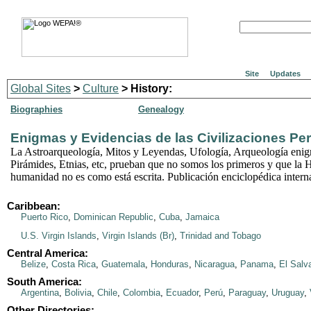
Site
Updates
Global Sites
>
Culture
> History:
Biographies
Genealogy
Enigmas y Evidencias de las Civilizaciones Pe
La Astroarqueología, Mitos y Leyendas, Ufología, Arqueología enig
Pirámides, Etnias, etc, prueban que no somos los primeros y que la Hi
humanidad no es como está escrita. Publicación enciclopédica intern
Caribbean:
Puerto Rico
,
Dominican Republic
,
Cuba
,
Jamaica
U.S. Virgin Islands
,
Virgin Islands (Br)
,
Trinidad and Tobago
Central America:
Belize
,
Costa Rica
,
Guatemala
,
Honduras
,
Nicaragua
,
Panama
,
El Salv
South America:
Argentina
,
Bolivia
,
Chile
,
Colombia
,
Ecuador
,
Perú
,
Paraguay
,
Uruguay
,
Other Directories: