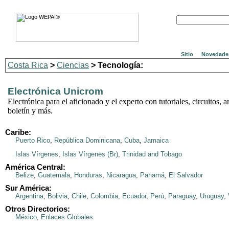
Sitio
Novedade
Costa Rica
>
Ciencias
> Tecnología:
Electrónica Unicrom
Electrónica para el aficionado y el experto con tutoriales, circuitos, ar
boletín y más.
Caribe:
Puerto Rico
,
República Dominicana
,
Cuba
,
Jamaica
Islas Vírgenes
,
Islas Vírgenes (Br)
,
Trinidad and Tobago
América Central:
Belize
,
Guatemala
,
Honduras
,
Nicaragua
,
Panamá
,
El Salvador
Sur América:
Argentina
,
Bolivia
,
Chile
,
Colombia
,
Ecuador
,
Perú
,
Paraguay
,
Uruguay
,
Otros Directorios:
México
,
Enlaces Globales