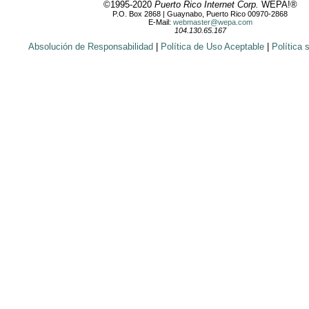
©1995-2020
Puerto Rico Internet Corp.
WEPA!®
P.O. Box 2868 | Guaynabo, Puerto Rico 00970-2868
E-Mail:
webmaster@wepa.com
104.130.65.167
Absolución de Responsabilidad
|
Política de Uso Aceptable
|
Política 