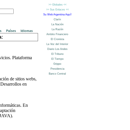
s
Países
Idiomas
a:
icios. Plataforma
ción de sitios webs,
 Desarrollos en
nformáticas. En
daptación
(JAVA).