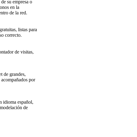
l de su empresa o
onos en la
ntro de la red.
atuitas, listas para
o correcto.
ntador de visitas,
et de grandes,
b, acompañados por
en idioma español,
remodelación de