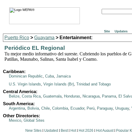
Site
Updates
Puerto Rico
>
Guayama
> Entertainment:
Periódico EL Regional
Tu mejor medio informativo del sureste. Cubriendo los pueblos de 
Patillas, Maunabo, Salinas, Santa Isabel y Coamo.
Caribbean:
Dominican Republic
,
Cuba
,
Jamaica
U.S. Virgin Islands
,
Virgin Islands (Br)
,
Trinidad and Tobago
Central America:
Belize
,
Costa Rica
,
Guatemala
,
Honduras
,
Nicaragua
,
Panama
,
El Salv
South America:
Argentina
,
Bolivia
,
Chile
,
Colombia
,
Ecuador
,
Perú
,
Paraguay
,
Uruguay
,
Other Directories:
Mexico
,
Global Sites
New Sites
|
Updated
|
Best
|
Hot
|
Hot 2026
|
Hot August
|
Popular 