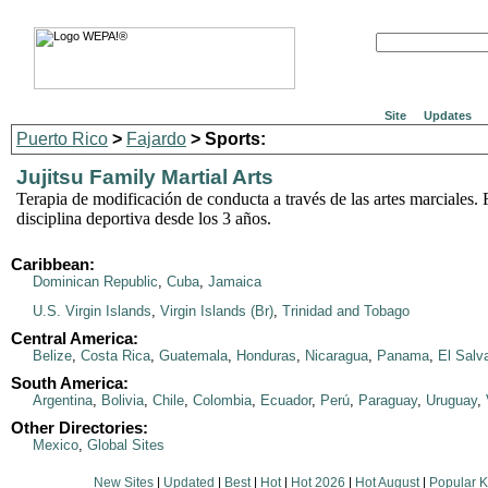
Site
Updates
Puerto Rico
>
Fajardo
> Sports:
Jujitsu Family Martial Arts
Terapia de modificación de conducta a través de las artes marciales.
disciplina deportiva desde los 3 años.
Caribbean:
Dominican Republic
,
Cuba
,
Jamaica
U.S. Virgin Islands
,
Virgin Islands (Br)
,
Trinidad and Tobago
Central America:
Belize
,
Costa Rica
,
Guatemala
,
Honduras
,
Nicaragua
,
Panama
,
El Salv
South America:
Argentina
,
Bolivia
,
Chile
,
Colombia
,
Ecuador
,
Perú
,
Paraguay
,
Uruguay
,
Other Directories:
Mexico
,
Global Sites
New Sites
|
Updated
|
Best
|
Hot
|
Hot 2026
|
Hot August
|
Popular 