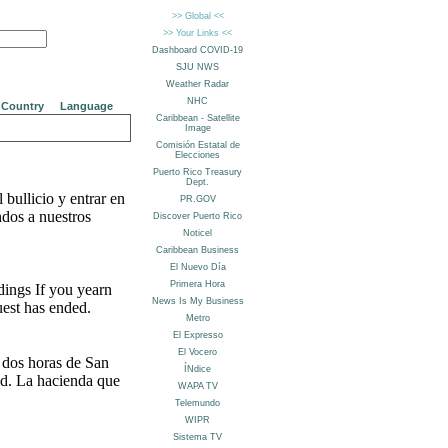
Country
Language
 bullicio y entrar en
ndos a nuestros
ings If you yearn
uest has ended.
 dos horas de San
ad. La hacienda que