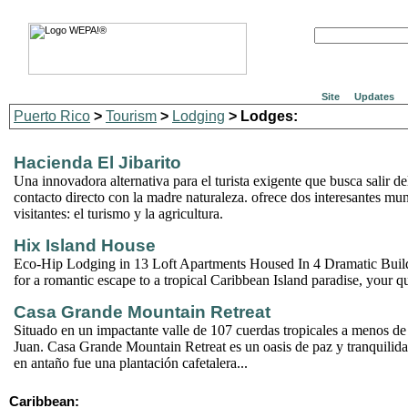
Site
Updates
Puerto Rico
>
Tourism
>
Lodging
> Lodges:
Hacienda El Jibarito
Una innovadora alternativa para el turista exigente que busca salir del
contacto directo con la madre naturaleza. ofrece dos interesantes mu
visitantes: el turismo y la agricultura.
Hix Island House
Eco-Hip Lodging in 13 Loft Apartments Housed In 4 Dramatic Build
for a romantic escape to a tropical Caribbean Island paradise, your q
Casa Grande Mountain Retreat
Situado en un impactante valle de 107 cuerdas tropicales a menos de
Juan. Casa Grande Mountain Retreat es un oasis de paz y tranquilid
en antaño fue una plantación cafetalera...
Caribbean: