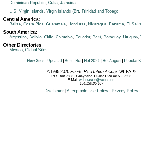
Dominican Republic
,
Cuba
,
Jamaica
U.S. Virgin Islands
,
Virgin Islands (Br)
,
Trinidad and Tobago
Central America:
Belize
,
Costa Rica
,
Guatemala
,
Honduras
,
Nicaragua
,
Panama
,
El Salv
South America:
Argentina
,
Bolivia
,
Chile
,
Colombia
,
Ecuador
,
Perú
,
Paraguay
,
Uruguay
,
Other Directories:
Mexico
,
Global Sites
New Sites
|
Updated
|
Best
|
Hot
|
Hot 2026
|
Hot August
|
Popular 
©1995-2020
Puerto Rico Internet Corp.
WEPA!®
P.O. Box 2868 | Guaynabo, Puerto Rico 00970-2868
E-Mail:
webmaster@wepa.com
104.130.65.167
Disclaimer
|
Acceptable Use Policy
|
Privacy Policy