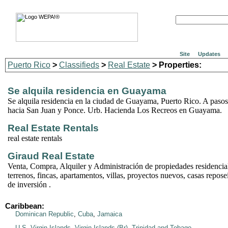
Site
Updates
Puerto Rico
>
Classifieds
>
Real Estate
> Properties:
Se alquila residencia en Guayama
Se alquila residencia en la ciudad de Guayama, Puerto Rico. A pasos 
hacia San Juan y Ponce. Urb. Hacienda Los Recreos en Guayama.
Real Estate Rentals
real estate rentals
Giraud Real Estate
Venta, Compra, Alquiler y Administración de propiedades residencial
terrenos, fincas, apartamentos, villas, proyectos nuevos, casas repos
de inversión .
Caribbean:
Dominican Republic
,
Cuba
,
Jamaica
U.S. Virgin Islands
,
Virgin Islands (Br)
,
Trinidad and Tobago