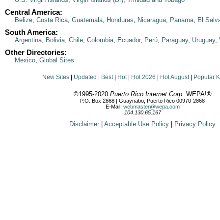
Central America:
Belize
,
Costa Rica
,
Guatemala
,
Honduras
,
Nicaragua
,
Panama
,
El Salv
South America:
Argentina
,
Bolivia
,
Chile
,
Colombia
,
Ecuador
,
Perú
,
Paraguay
,
Uruguay
,
Other Directories:
Mexico
,
Global Sites
New Sites
|
Updated
|
Best
|
Hot
|
Hot 2026
|
Hot August
|
Popular 
©1995-2020
Puerto Rico Internet Corp.
WEPA!®
P.O. Box 2868 | Guaynabo, Puerto Rico 00970-2868
E-Mail:
webmaster@wepa.com
104.130.65.167
Disclaimer
|
Acceptable Use Policy
|
Privacy Policy