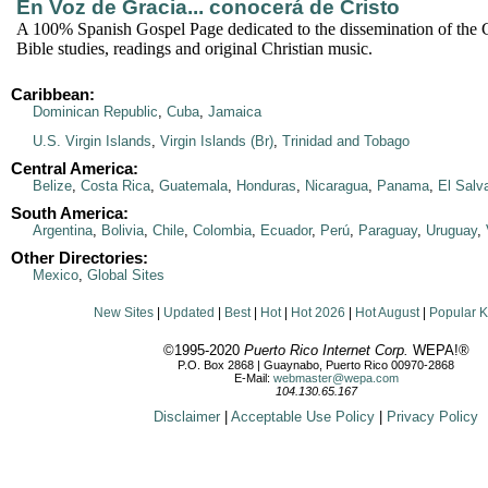
En Voz de Gracia... conocerá de Cristo
A 100% Spanish Gospel Page dedicated to the dissemination of the 
Bible studies, readings and original Christian music.
Caribbean:
Dominican Republic
,
Cuba
,
Jamaica
U.S. Virgin Islands
,
Virgin Islands (Br)
,
Trinidad and Tobago
Central America:
Belize
,
Costa Rica
,
Guatemala
,
Honduras
,
Nicaragua
,
Panama
,
El Salv
South America:
Argentina
,
Bolivia
,
Chile
,
Colombia
,
Ecuador
,
Perú
,
Paraguay
,
Uruguay
,
Other Directories:
Mexico
,
Global Sites
New Sites
|
Updated
|
Best
|
Hot
|
Hot 2026
|
Hot August
|
Popular 
©1995-2020
Puerto Rico Internet Corp.
WEPA!®
P.O. Box 2868 | Guaynabo, Puerto Rico 00970-2868
E-Mail:
webmaster@wepa.com
104.130.65.167
Disclaimer
|
Acceptable Use Policy
|
Privacy Policy