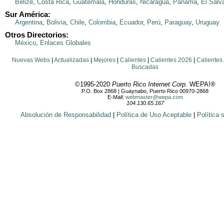
Belize
,
Costa Rica
,
Guatemala
,
Honduras
,
Nicaragua
,
Panamá
,
El Salv
Sur América:
Argentina
,
Bolivia
,
Chile
,
Colombia
,
Ecuador
,
Perú
,
Paraguay
,
Uruguay
Otros Directorios:
México
,
Enlaces Globales
Nuevas Webs
|
Actualizadas
|
Mejores
|
Calientes
|
Calientes 2026
|
Calientes
Buscadas
©1995-2020
Puerto Rico Internet Corp.
WEPA!®
P.O. Box 2868 | Guaynabo, Puerto Rico 00970-2868
E-Mail:
webmaster@wepa.com
104.130.65.167
Absolución de Responsabilidad
|
Política de Uso Aceptable
|
Política 