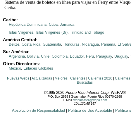
Sistema de venta de boletos en línea para viajar en Ferry entre Viequ
Ceiba.
Caribe:
República Dominicana
,
Cuba
,
Jamaica
Islas Vírgenes
,
Islas Vírgenes (Br)
,
Trinidad and Tobago
América Central:
Belize
,
Costa Rica
,
Guatemala
,
Honduras
,
Nicaragua
,
Panamá
,
El Salv
Sur América:
Argentina
,
Bolivia
,
Chile
,
Colombia
,
Ecuador
,
Perú
,
Paraguay
,
Uruguay
,
Otros Directorios:
México
,
Enlaces Globales
Nuevas Webs
|
Actualizadas
|
Mejores
|
Calientes
|
Calientes 2026
|
Calientes
Buscadas
©1995-2020
Puerto Rico Internet Corp.
WEPA!®
P.O. Box 2868 | Guaynabo, Puerto Rico 00970-2868
E-Mail:
webmaster@wepa.com
104.130.65.167
Absolución de Responsabilidad
|
Política de Uso Aceptable
|
Política 