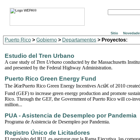
Sitio
Novedade
Puerto Rico
>
Gobierno
>
Departamentos
> Proyectos:
Estudio del Tren Urbano
A case study of
Tren Urbano
conducted by the Massachusetts Instit
and presented by the Federal Highway Administration.
Puerto Rico Green Energy Fund
The â€œPuerto Rico Green Energy Incentives Actâ€ of 2010 create
Fund (GEF) to increase green energy production and promote sustain
Rico. Through the GEF, the Government of Puerto Rico will co-inve
million...
PUA - Asistencia de Desempleo por Pandemia
Programa de Asistencia de Desempleo por Pandemia.
Registro Único de Licitadores
El propósito del RUL es asegurar que la Rama Ejecutiva, las corpora